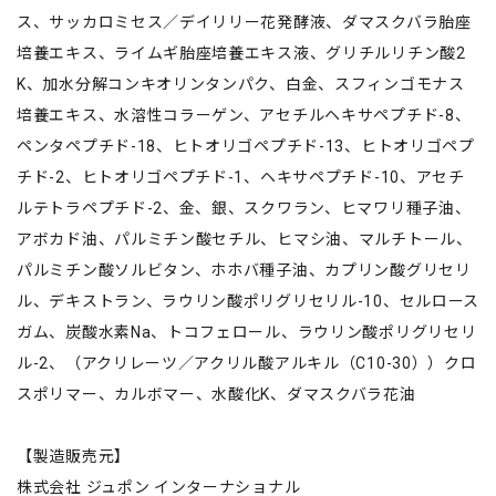
ス、サッカロミセス／デイリリー花発酵液、ダマスクバラ胎座
培養エキス、ライムギ胎座培養エキス液、グリチルリチン酸2
K、加水分解コンキオリンタンパク、白金、スフィンゴモナス
培養エキス、水溶性コラーゲン、アセチルヘキサペプチド-8、
ペンタペプチド-18、ヒトオリゴペプチド-13、ヒトオリゴペプ
チド-2、ヒトオリゴペプチド-1、ヘキサペプチド-10、アセチ
ルテトラペプチド-2、金、銀、スクワラン、ヒマワリ種子油、
アボカド油、パルミチン酸セチル、ヒマシ油、マルチトール、
パルミチン酸ソルビタン、ホホバ種子油、カプリン酸グリセリ
ル、デキストラン、ラウリン酸ポリグリセリル-10、セルロース
ガム、炭酸水素Na、トコフェロール、ラウリン酸ポリグリセリ
ル-2、（アクリレーツ／アクリル酸アルキル（C10-30））クロ
スポリマー、カルボマー、水酸化K、ダマスクバラ花油
【製造販売元】
株式会社 ジュポン インターナショナル