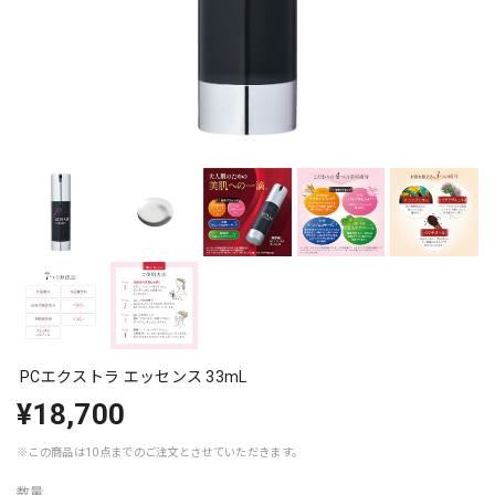
PCエクストラ エッセンス 33mL
¥18,700
※この商品は10点までのご注文とさせていただきます。
数量