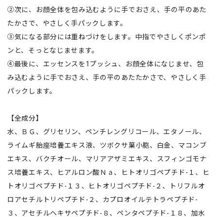
②次に、お顔全体を包み込むように手でおさえ、手の平のあた
たかさで、やさしく手パックします。
③気になる部分には重ねづけをします。中指でやさしくポンポ
ンと、そっとなじませます。
④最後に、エッセンスを1プッシュ、お顔全体になじませ、包
み込むように手でおさえ、手の平のあたたかさで、やさしく手
パックします。
【全成分】
水、ＢＧ、グリセリン、ペンチレングリコール、エタノール、
ライムギ胎座培養エキス液、ツボクサ葉小胞、白金、マコンブ
エキス、バクチオール、マリアアザミエキス、スフィンゴモナ
ス培養エキス、ヒアルロン酸Ｎａ、ヒトオリゴペプチド-１、ヒ
トオリゴペプチド-１３、ヒトオリゴペプチド-２、トリフルオ
ロアセチルトリペプチド-２、カプロオイルテトラペプチド-
３、アセチルヘキサペプチド-８、ペンタペプチド-１８、加水