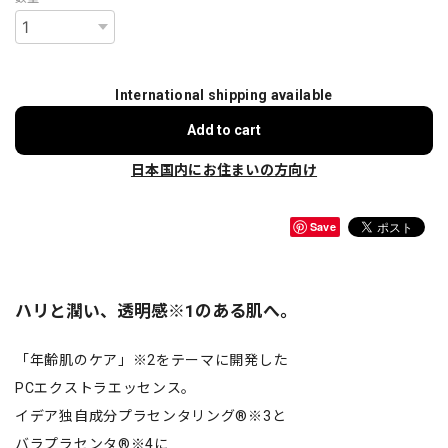
International shipping available
Add to cart
日本国内にお住まいの方向け
Save
ハリと潤い、透明感※1のある肌へ。
「年齢肌のケア」※2をテーマに開発した
PCエクストラエッセンス。
イデア独自成分プラセンタリング®※3と
バラプラセンタ®※4に