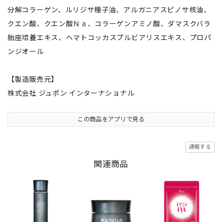
分解コラーゲン、ルリジサ種子油、アルガニアスピノサ核油、
クエン酸、クエン酸Ｎａ、コラーゲンアミノ酸、ダマスクバラ
胎座培養エキス、ヘマトコッカスプルビアリスエキス、プロパ
ンジオール
【製造販売元】
株式会社 ジュポン インターナショナル
この商品をアプリで見る
通報する
関連商品