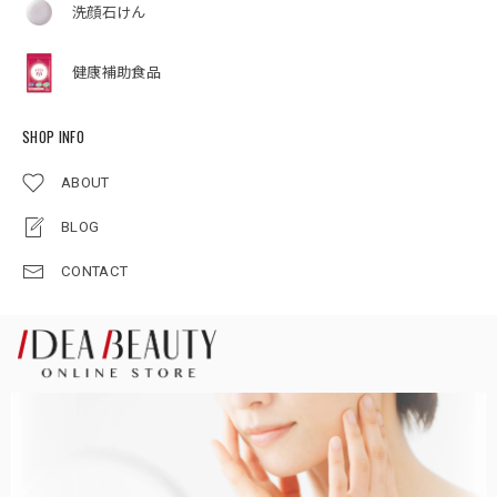
洗顔石けん
健康補助食品
SHOP INFO
ABOUT
BLOG
CONTACT